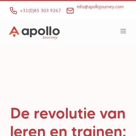
Ga
info@apollojourney.com
naar
+31(0)85 303 9267
inhoud
De revolutie van
leren en trainen: