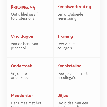
Persoonlijke
Kennisverbreding
ontwikkeling
Ontwikkel jezelf
Een uitgebreide
to professional
leerervaring
Vrije dagen
Training
Aan de hand van
Leer van je
je school
collega's
Onderzoek
Kennisdeling
Vrij om te
Deel je kennis met
onderzoeken
je collega's
Meedenken
Uitjes
Denk mee met het
Word deel van een
team
creatieve cultuur