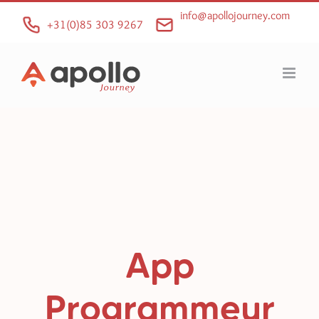
Ga
info@apollojourney.com
naar
+31(0)85 303 9267
inhoud
App
Programmeur